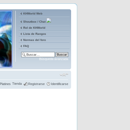
KHWorld Web
Shoutbox / Chat
Rol de KHWorld
Lista de Rangos
Normas del foro
FAQ
Búsqueda avanzada
Tienda
Platines
Registrarse
Identificarse