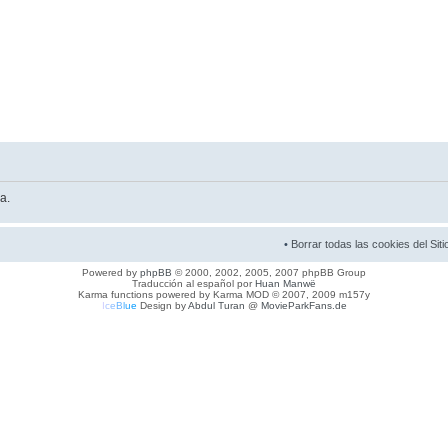
a.
•
Borrar todas las cookies del Siti
Powered by
phpBB
© 2000, 2002, 2005, 2007 phpBB Group
Traducción al español por
Huan Manwë
Karma functions powered by Karma MOD © 2007, 2009 m157y
I
c
e
B
l
u
e
Design by
Abdul Turan
@
MovieParkFans.de