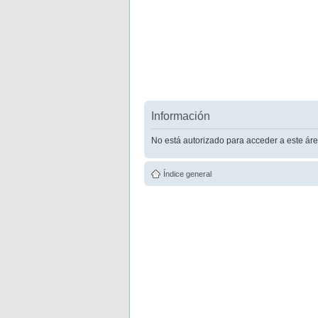
Información
No está autorizado para acceder a este áre
Índice general