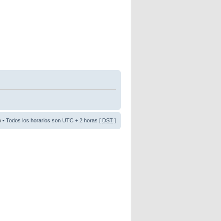
o
• Todos los horarios son UTC + 2 horas [
DST
]