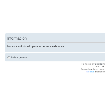
Información
No está autorizado para acceder a este área.
Índice general
Powered by
phpBB
©
Traducción
Karma functions pow
I
c
e
B
l
u
e
Design b