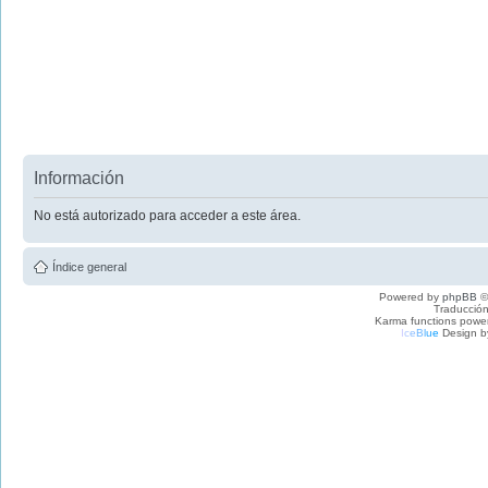
Información
No está autorizado para acceder a este área.
Índice general
Powered by
phpBB
©
Traducción
Karma functions pow
I
c
e
B
l
u
e
Design b