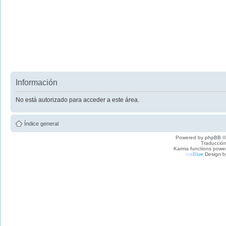
Información
No está autorizado para acceder a este área.
Índice general
Powered by
phpBB
©
Traducción
Karma functions pow
I
c
e
B
l
u
e
Design b