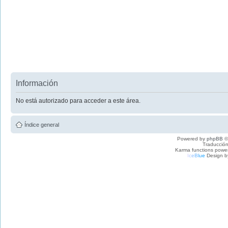
Información
No está autorizado para acceder a este área.
Índice general
Powered by
phpBB
©
Traducción
Karma functions pow
I
c
e
B
l
u
e
Design b