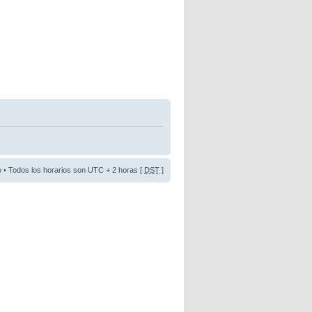
o
• Todos los horarios son UTC + 2 horas [
DST
]