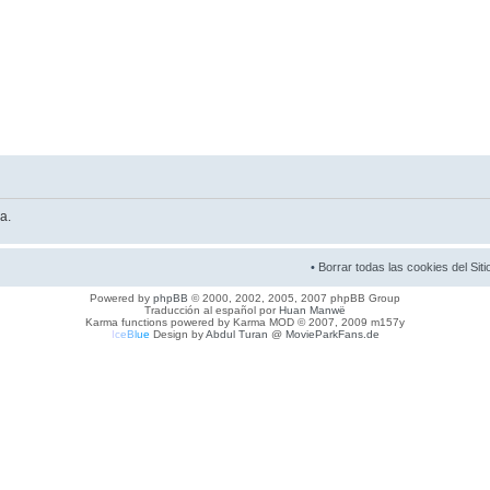
a.
•
Borrar todas las cookies del Siti
Powered by
phpBB
© 2000, 2002, 2005, 2007 phpBB Group
Traducción al español por
Huan Manwë
Karma functions powered by Karma MOD © 2007, 2009 m157y
I
c
e
B
l
u
e
Design by
Abdul Turan
@
MovieParkFans.de