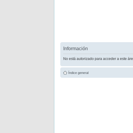
Información
No está autorizado para acceder a este áre
Índice general