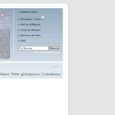
KHWorld Web
Shoutbox / Chat
Rol de KHWorld
Lista de Rangos
Normas del foro
FAQ
Búsqueda avanzada
Tienda
Platines
Registrarse
Identificarse