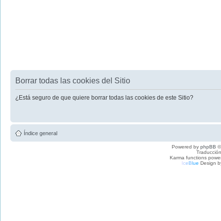
Borrar todas las cookies del Sitio
¿Está seguro de que quiere borrar todas las cookies de este Sitio?
Índice general
Powered by
phpBB
©
Traducción
Karma functions pow
I
c
e
B
l
u
e
Design b