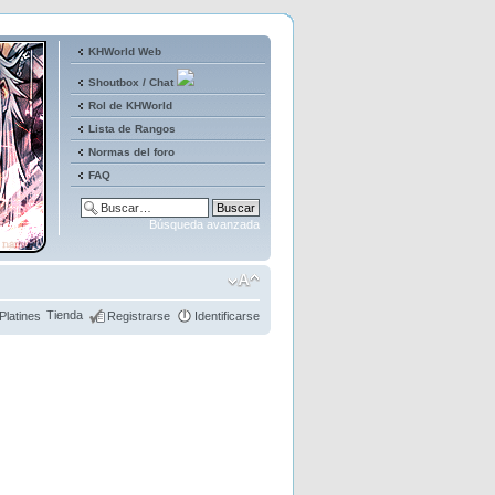
KHWorld Web
Shoutbox / Chat
Rol de KHWorld
Lista de Rangos
Normas del foro
FAQ
Búsqueda avanzada
Tienda
Platines
Registrarse
Identificarse