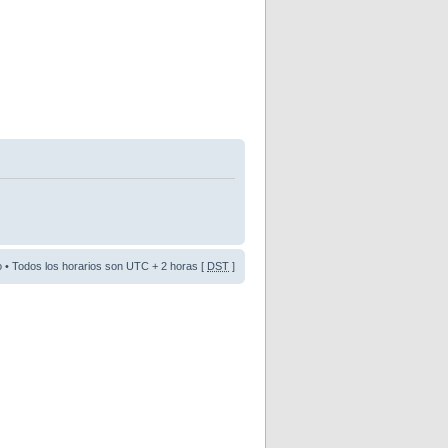
o
• Todos los horarios son UTC + 2 horas [
DST
]