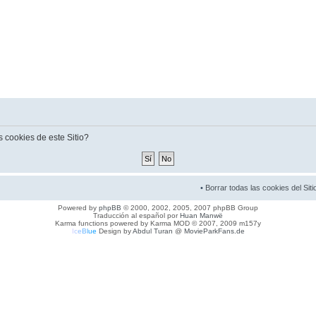
s cookies de este Sitio?
•
Borrar todas las cookies del Siti
Powered by
phpBB
© 2000, 2002, 2005, 2007 phpBB Group
Traducción al español por
Huan Manwë
Karma functions powered by Karma MOD © 2007, 2009 m157y
I
c
e
B
l
u
e
Design by
Abdul Turan
@
MovieParkFans.de