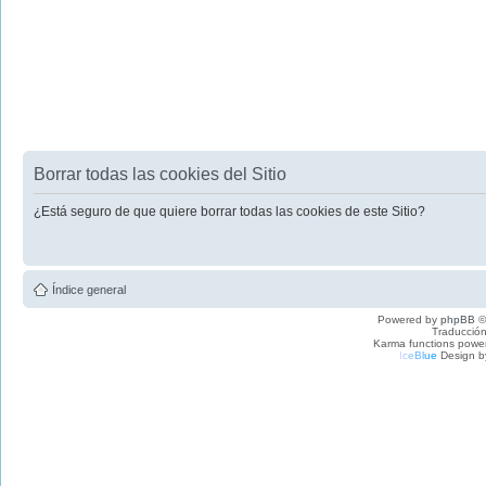
Borrar todas las cookies del Sitio
¿Está seguro de que quiere borrar todas las cookies de este Sitio?
Índice general
Powered by
phpBB
©
Traducción
Karma functions pow
I
c
e
B
l
u
e
Design b