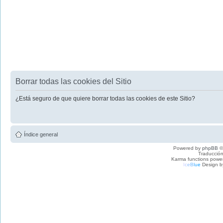
Borrar todas las cookies del Sitio
¿Está seguro de que quiere borrar todas las cookies de este Sitio?
Índice general
Powered by
phpBB
©
Traducción
Karma functions pow
I
c
e
B
l
u
e
Design b