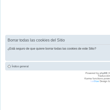
Borrar todas las cookies del Sitio
¿Está seguro de que quiere borrar todas las cookies de este Sitio?
Índice general
Powered by
phpBB
©
Traducción
Karma functions pow
I
c
e
B
l
u
e
Design b