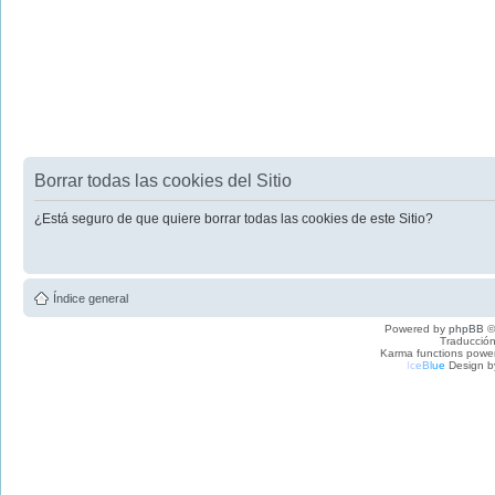
Borrar todas las cookies del Sitio
¿Está seguro de que quiere borrar todas las cookies de este Sitio?
Índice general
Powered by
phpBB
©
Traducción
Karma functions pow
I
c
e
B
l
u
e
Design b