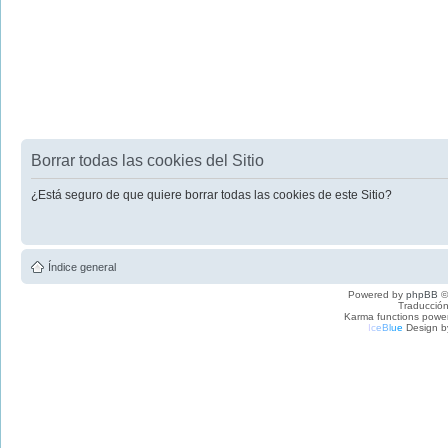
Borrar todas las cookies del Sitio
¿Está seguro de que quiere borrar todas las cookies de este Sitio?
Índice general
Powered by
phpBB
©
Traducción
Karma functions pow
I
c
e
B
l
u
e
Design b