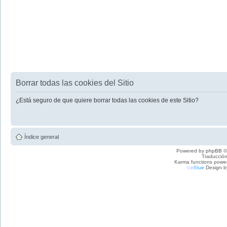
Borrar todas las cookies del Sitio
¿Está seguro de que quiere borrar todas las cookies de este Sitio?
Índice general
Powered by
phpBB
©
Traducción
Karma functions pow
I
c
e
B
l
u
e
Design b