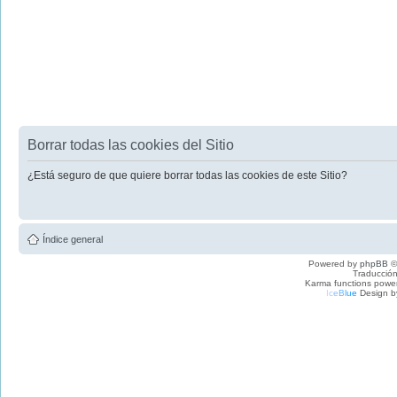
Borrar todas las cookies del Sitio
¿Está seguro de que quiere borrar todas las cookies de este Sitio?
Índice general
Powered by
phpBB
©
Traducción
Karma functions pow
I
c
e
B
l
u
e
Design b