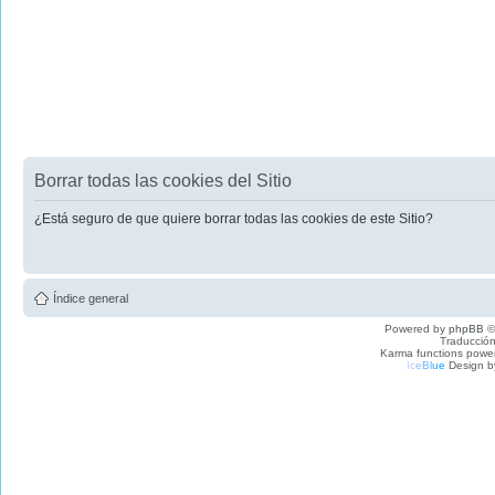
Borrar todas las cookies del Sitio
¿Está seguro de que quiere borrar todas las cookies de este Sitio?
Índice general
Powered by
phpBB
©
Traducción
Karma functions pow
I
c
e
B
l
u
e
Design b