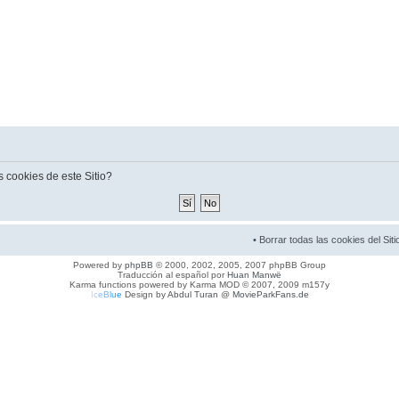
s cookies de este Sitio?
•
Borrar todas las cookies del Siti
Powered by
phpBB
© 2000, 2002, 2005, 2007 phpBB Group
Traducción al español por
Huan Manwë
Karma functions powered by Karma MOD © 2007, 2009 m157y
I
c
e
B
l
u
e
Design by
Abdul Turan
@
MovieParkFans.de