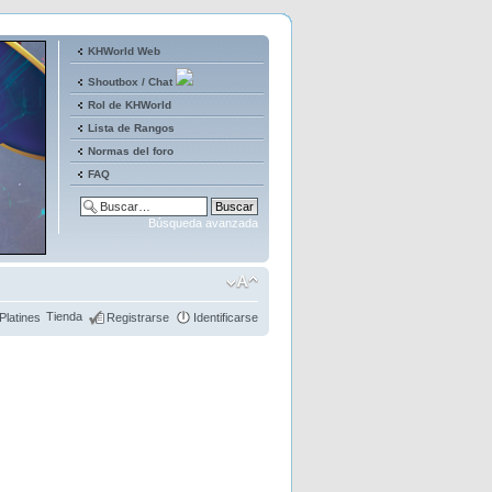
KHWorld Web
Shoutbox / Chat
Rol de KHWorld
Lista de Rangos
Normas del foro
FAQ
Búsqueda avanzada
Tienda
Platines
Registrarse
Identificarse