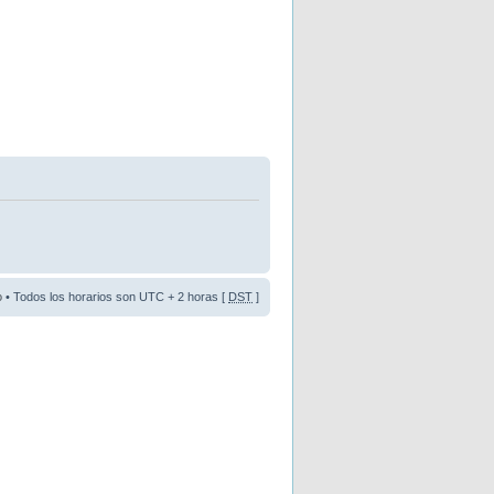
o
• Todos los horarios son UTC + 2 horas [
DST
]