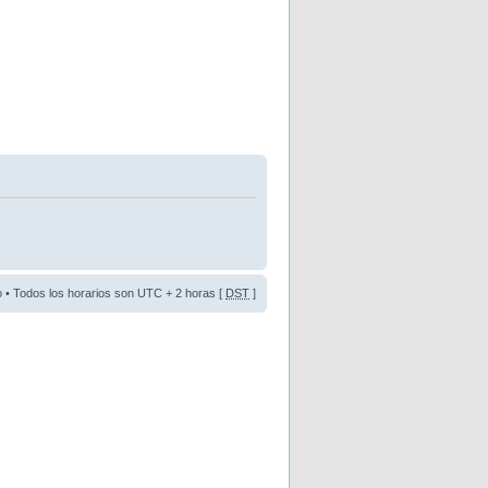
o
• Todos los horarios son UTC + 2 horas [
DST
]