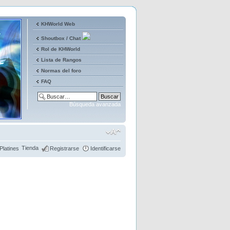
KHWorld Web
Shoutbox / Chat
Rol de KHWorld
Lista de Rangos
Normas del foro
FAQ
Búsqueda avanzada
Tienda
Platines
Registrarse
Identificarse