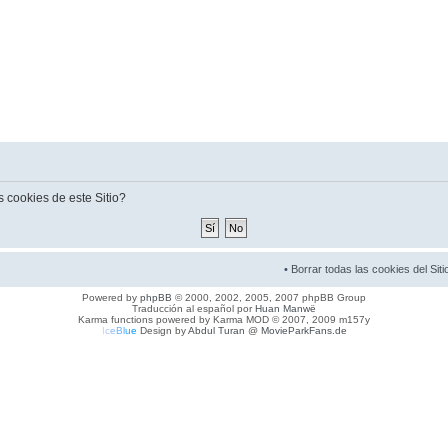
s cookies de este Sitio?
•
Borrar todas las cookies del Siti
Powered by
phpBB
© 2000, 2002, 2005, 2007 phpBB Group
Traducción al español por
Huan Manwë
Karma functions powered by Karma MOD © 2007, 2009 m157y
I
c
e
B
l
u
e
Design by
Abdul Turan
@
MovieParkFans.de