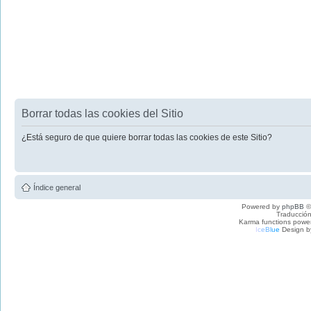
Borrar todas las cookies del Sitio
¿Está seguro de que quiere borrar todas las cookies de este Sitio?
Índice general
Powered by
phpBB
©
Traducción
Karma functions pow
I
c
e
B
l
u
e
Design b