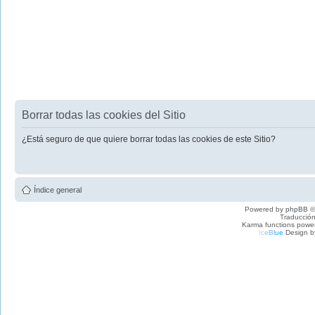
Borrar todas las cookies del Sitio
¿Está seguro de que quiere borrar todas las cookies de este Sitio?
Índice general
Powered by
phpBB
©
Traducción
Karma functions pow
I
c
e
B
l
u
e
Design b