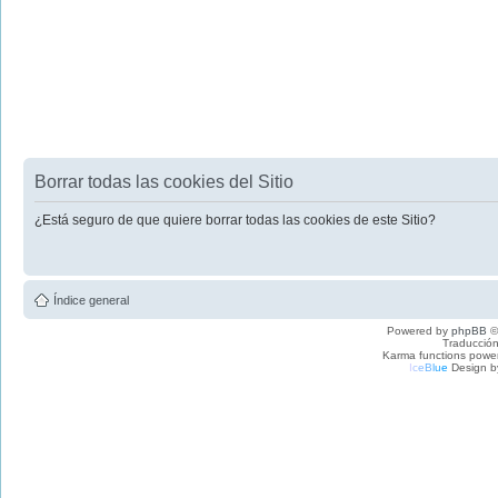
Borrar todas las cookies del Sitio
¿Está seguro de que quiere borrar todas las cookies de este Sitio?
Índice general
Powered by
phpBB
©
Traducción
Karma functions pow
I
c
e
B
l
u
e
Design b