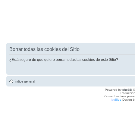
Borrar todas las cookies del Sitio
¿Está seguro de que quiere borrar todas las cookies de este Sitio?
Índice general
Powered by
phpBB
©
Traducción
Karma functions pow
I
c
e
B
l
u
e
Design b