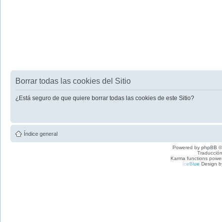
Borrar todas las cookies del Sitio
¿Está seguro de que quiere borrar todas las cookies de este Sitio?
Índice general
Powered by
phpBB
©
Traducción
Karma functions pow
I
c
e
B
l
u
e
Design b