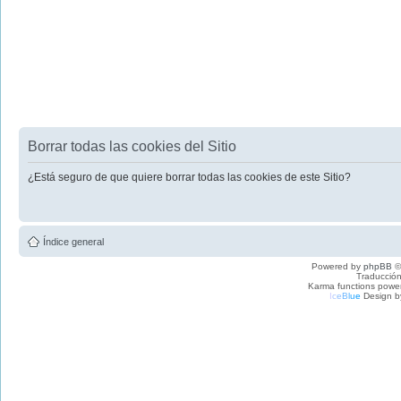
Borrar todas las cookies del Sitio
¿Está seguro de que quiere borrar todas las cookies de este Sitio?
Índice general
Powered by
phpBB
©
Traducción
Karma functions pow
I
c
e
B
l
u
e
Design b