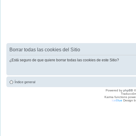
Borrar todas las cookies del Sitio
¿Está seguro de que quiere borrar todas las cookies de este Sitio?
Índice general
Powered by
phpBB
©
Traducción
Karma functions pow
I
c
e
B
l
u
e
Design b