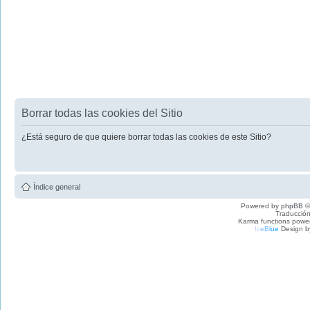
Borrar todas las cookies del Sitio
¿Está seguro de que quiere borrar todas las cookies de este Sitio?
Índice general
Powered by
phpBB
©
Traducción
Karma functions pow
I
c
e
B
l
u
e
Design b