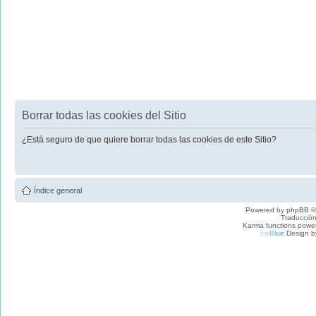
Borrar todas las cookies del Sitio
¿Está seguro de que quiere borrar todas las cookies de este Sitio?
Índice general
Powered by
phpBB
©
Traducción
Karma functions pow
I
c
e
B
l
u
e
Design b