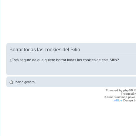
Borrar todas las cookies del Sitio
¿Está seguro de que quiere borrar todas las cookies de este Sitio?
Índice general
Powered by
phpBB
©
Traducción
Karma functions pow
I
c
e
B
l
u
e
Design b