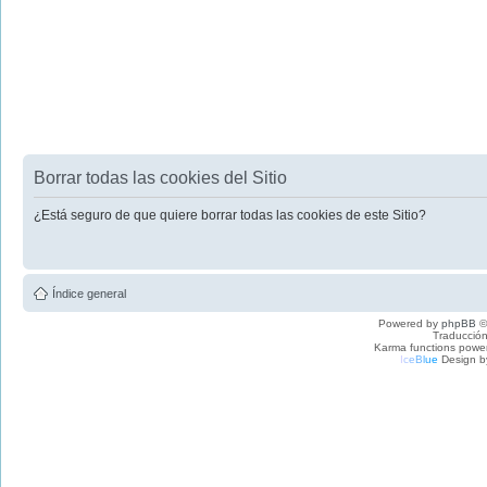
Borrar todas las cookies del Sitio
¿Está seguro de que quiere borrar todas las cookies de este Sitio?
Índice general
Powered by
phpBB
©
Traducción
Karma functions pow
I
c
e
B
l
u
e
Design b