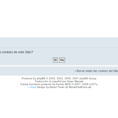
s cookies de este Sitio?
•
Borrar todas las cookies del Siti
Powered by
phpBB
© 2000, 2002, 2005, 2007 phpBB Group
Traducción al español por
Huan Manwë
Karma functions powered by Karma MOD © 2007, 2009 m157y
I
c
e
B
l
u
e
Design by
Abdul Turan
@
MovieParkFans.de