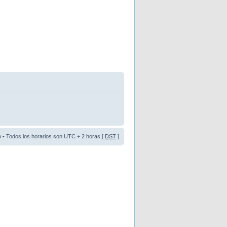
o
• Todos los horarios son UTC + 2 horas [
DST
]