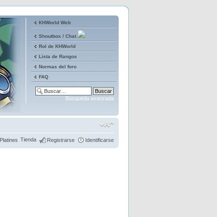
KHWorld Web
Shoutbox / Chat
Rol de KHWorld
Lista de Rangos
Normas del foro
FAQ
Búsqueda avanzada
Tienda
Platines
Registrarse
Identificarse