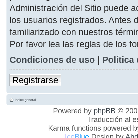
Administración del Sitio puede 
los usuarios registrados. Antes 
familiarizado con nuestros térmi
Por favor lea las reglas de los f
Condiciones de uso
|
Política
Registrarse
Índice general
Powered by
phpBB
© 2000
Traducción al 
Karma functions powered 
I
c
e
B
l
u
e
Design by
Abd