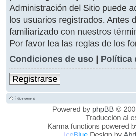
Administración del Sitio puede 
los usuarios registrados. Antes 
familiarizado con nuestros térmi
Por favor lea las reglas de los f
Condiciones de uso
|
Política
Registrarse
Índice general
Powered by
phpBB
© 2000
Traducción al 
Karma functions powered 
I
c
e
B
l
u
e
Design by
Abd