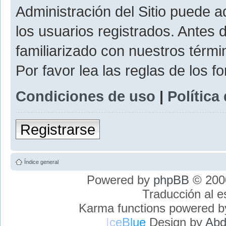
Administración del Sitio puede 
los usuarios registrados. Antes 
familiarizado con nuestros térmi
Por favor lea las reglas de los f
Condiciones de uso
|
Política
Registrarse
Índice general
Powered by
phpBB
© 2000
Traducción al 
Karma functions powered 
I
c
e
B
l
u
e
Design by
Abd