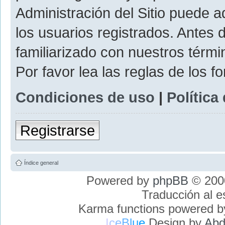
Administración del Sitio puede 
los usuarios registrados. Antes 
familiarizado con nuestros térmi
Por favor lea las reglas de los f
Condiciones de uso
|
Política
Registrarse
Índice general
Powered by
phpBB
© 2000
Traducción al 
Karma functions powered 
I
c
e
B
l
u
e
Design by
Abd