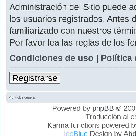
Administración del Sitio puede 
los usuarios registrados. Antes 
familiarizado con nuestros térmi
Por favor lea las reglas de los f
Condiciones de uso
|
Política
Registrarse
Índice general
Powered by
phpBB
© 2000
Traducción al 
Karma functions powered 
I
c
e
B
l
u
e
Design by
Abd