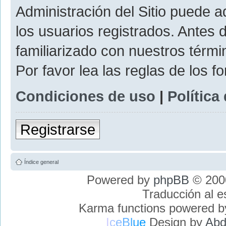
Administración del Sitio puede 
los usuarios registrados. Antes 
familiarizado con nuestros térmi
Por favor lea las reglas de los f
Condiciones de uso
|
Política
Registrarse
Índice general
Powered by
phpBB
© 2000
Traducción al 
Karma functions powered 
I
c
e
B
l
u
e
Design by
Abd