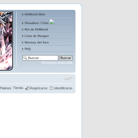
KHWorld Web
Shoutbox / Chat
Rol de KHWorld
Lista de Rangos
Normas del foro
FAQ
Búsqueda avanzada
Tienda
Platines
Registrarse
Identificarse