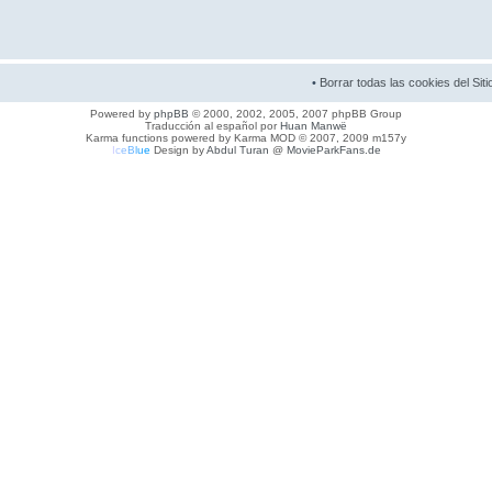
•
Borrar todas las cookies del Siti
Powered by
phpBB
© 2000, 2002, 2005, 2007 phpBB Group
Traducción al español por
Huan Manwë
Karma functions powered by Karma MOD © 2007, 2009 m157y
I
c
e
B
l
u
e
Design by
Abdul Turan
@
MovieParkFans.de