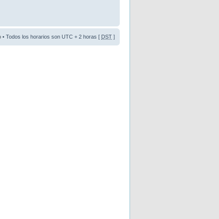
o
• Todos los horarios son UTC + 2 horas [
DST
]