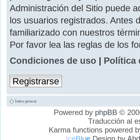
Administración del Sitio puede 
los usuarios registrados. Antes 
familiarizado con nuestros térmi
Por favor lea las reglas de los f
Condiciones de uso
|
Política
Registrarse
Índice general
Powered by
phpBB
© 2000
Traducción al 
Karma functions powered 
I
c
e
B
l
u
e
Design by
Abd