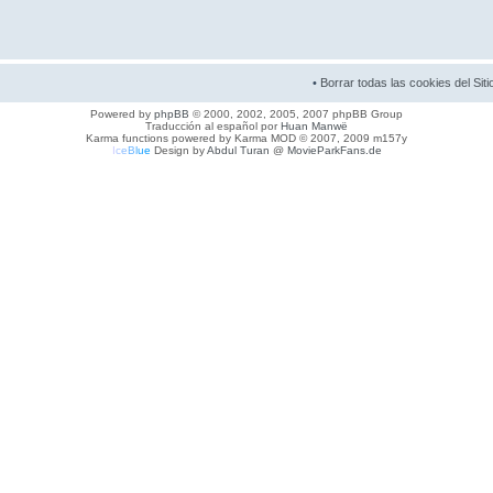
•
Borrar todas las cookies del Siti
Powered by
phpBB
© 2000, 2002, 2005, 2007 phpBB Group
Traducción al español por
Huan Manwë
Karma functions powered by Karma MOD © 2007, 2009 m157y
I
c
e
B
l
u
e
Design by
Abdul Turan
@
MovieParkFans.de