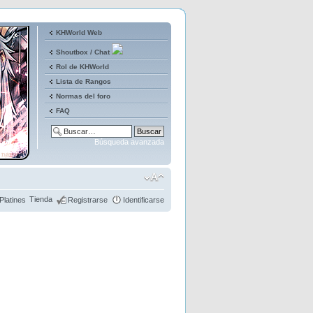
KHWorld Web
Shoutbox / Chat
Rol de KHWorld
Lista de Rangos
Normas del foro
FAQ
Búsqueda avanzada
Tienda
Platines
Registrarse
Identificarse