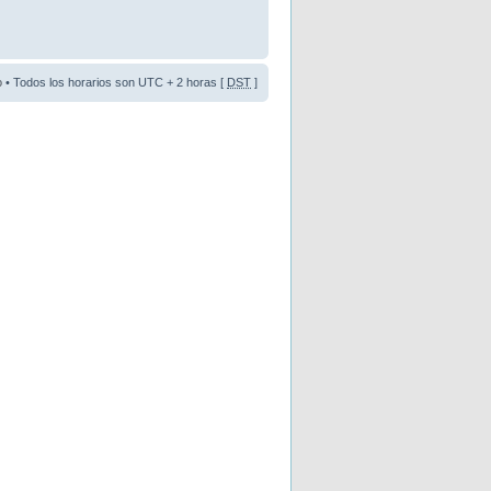
o
• Todos los horarios son UTC + 2 horas [
DST
]