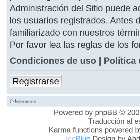
Administración del Sitio puede 
los usuarios registrados. Antes 
familiarizado con nuestros térmi
Por favor lea las reglas de los f
Condiciones de uso
|
Política
Registrarse
Índice general
Powered by
phpBB
© 2000
Traducción al 
Karma functions powered 
I
c
e
B
l
u
e
Design by
Abd