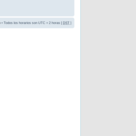
o
• Todos los horarios son UTC + 2 horas [
DST
]