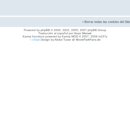
•
Borrar todas las cookies del Siti
Powered by
phpBB
© 2000, 2002, 2005, 2007 phpBB Group
Traducción al español por
Huan Manwë
Karma functions powered by Karma MOD © 2007, 2009 m157y
I
c
e
B
l
u
e
Design by
Abdul Turan
@
MovieParkFans.de