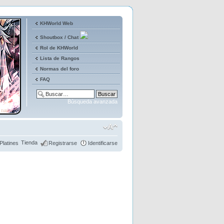
KHWorld Web
Shoutbox / Chat
Rol de KHWorld
Lista de Rangos
Normas del foro
FAQ
Búsqueda avanzada
Tienda
Platines
Registrarse
Identificarse