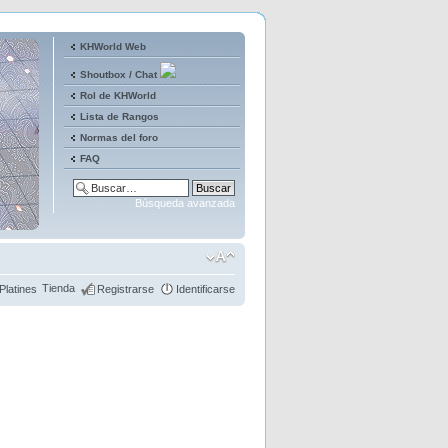
KHWorld Web
Shoutbox / Chat
Rol de KHWorld
Lista de Rangos
Normas del foro
FAQ
Búsqueda avanzada
Tienda
Platines
Registrarse
Identificarse