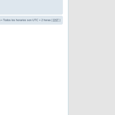
o
• Todos los horarios son UTC + 2 horas [
DST
]