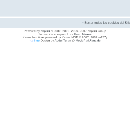
•
Borrar todas las cookies del Siti
Powered by
phpBB
© 2000, 2002, 2005, 2007 phpBB Group
Traducción al español por
Huan Manwë
Karma functions powered by Karma MOD © 2007, 2009 m157y
I
c
e
B
l
u
e
Design by
Abdul Turan
@
MovieParkFans.de