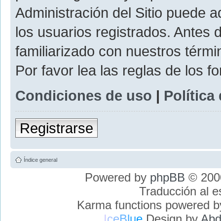
Administración del Sitio puede 
los usuarios registrados. Antes 
familiarizado con nuestros térmi
Por favor lea las reglas de los f
Condiciones de uso
|
Política
Registrarse
Índice general
Powered by
phpBB
© 2000
Traducción al 
Karma functions powered 
I
c
e
B
l
u
e
Design by
Abd