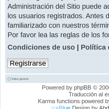
Administración del Sitio puede 
los usuarios registrados. Antes 
familiarizado con nuestros térmi
Por favor lea las reglas de los f
Condiciones de uso
|
Política
Registrarse
Índice general
Powered by
phpBB
© 2000
Traducción al 
Karma functions powered 
I
c
e
B
l
u
e
Design by
Abd