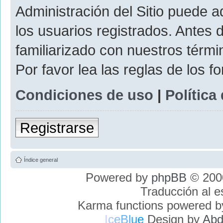
Administración del Sitio puede 
los usuarios registrados. Antes 
familiarizado con nuestros térmi
Por favor lea las reglas de los f
Condiciones de uso
|
Política
Registrarse
Índice general
Powered by
phpBB
© 2000
Traducción al 
Karma functions powered 
I
c
e
B
l
u
e
Design by
Abd