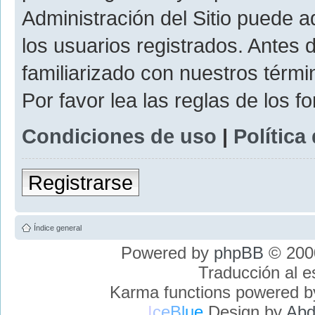
Administración del Sitio puede 
los usuarios registrados. Antes 
familiarizado con nuestros térmi
Por favor lea las reglas de los f
Condiciones de uso
|
Política
Registrarse
Índice general
Powered by
phpBB
© 2000
Traducción al 
Karma functions powered 
I
c
e
B
l
u
e
Design by
Abd