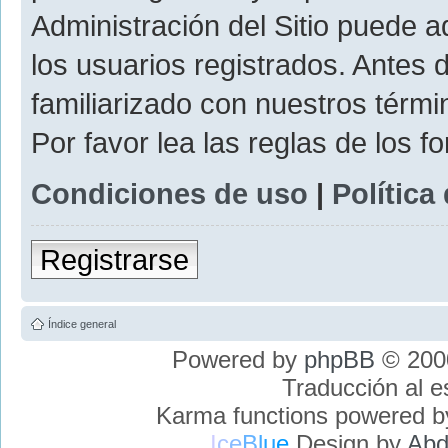
Administración del Sitio puede 
los usuarios registrados. Antes 
familiarizado con nuestros térmi
Por favor lea las reglas de los f
Condiciones de uso
|
Política
Registrarse
Índice general
Powered by
phpBB
© 2000
Traducción al 
Karma functions powered 
I
c
e
B
l
u
e
Design by
Abd