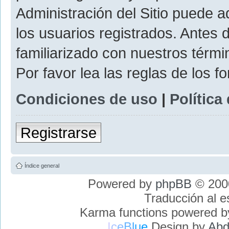
Administración del Sitio puede 
los usuarios registrados. Antes 
familiarizado con nuestros térmi
Por favor lea las reglas de los f
Condiciones de uso
|
Política
Registrarse
Índice general
Powered by
phpBB
© 2000
Traducción al 
Karma functions powered 
I
c
e
B
l
u
e
Design by
Abd