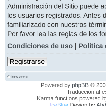
Administración del Sitio puede 
los usuarios registrados. Antes 
familiarizado con nuestros térmi
Por favor lea las reglas de los f
Condiciones de uso
|
Política
Registrarse
Índice general
Powered by
phpBB
© 2000
Traducción al 
Karma functions powered 
I
c
e
B
l
u
e
Design by
Abd