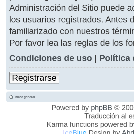
Administración del Sitio puede 
los usuarios registrados. Antes 
familiarizado con nuestros térmi
Por favor lea las reglas de los f
Condiciones de uso
|
Política
Registrarse
Índice general
Powered by
phpBB
© 2000
Traducción al 
Karma functions powered 
I
c
e
B
l
u
e
Design by
Abd